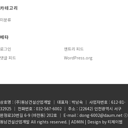
카테고리
미분류
메타
로그인
엔트리 피드
댓글 피드
WordPress.org
상호명 : (주)동남건설산업개발 │ 대표자 : 박남숙 │ 사업자번호 : 612-81-
32925 │ 전화번호 : 032-567-6002 │ 주소 : (22642) 인천광역시 서구
완정로10번길 6-9 (마전동) 202호 │ E-mail : dong-6002@daum.net ⓒ
동남건설산업개발 All rights reserved. |
ADMIN
| Design by 티제이웹