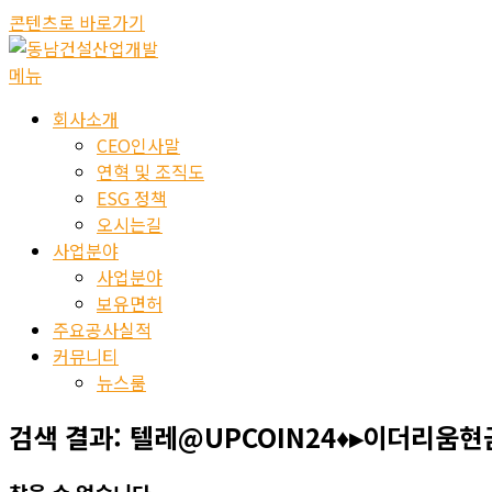
콘텐츠로 바로가기
메뉴
회사소개
CEO인사말
연혁 및 조직도
ESG 정책
오시는길
사업분야
사업분야
보유면허
주요공사실적
커뮤니티
뉴스룸
검색 결과:
텔레@UPCOIN24♦▸이더리움현