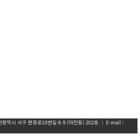
천광역시 서구 완정로10번길 6-9 (마전동) 202호 │ E-mail :