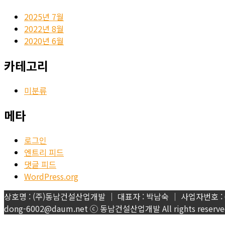
2025년 7월
2022년 8월
2020년 6월
카테고리
미분류
메타
로그인
엔트리 피드
댓글 피드
WordPress.org
상호명 : (주)동남건설산업개발 │ 대표자 : 박남숙 │ 사업자번호 : 612-8
dong-6002@daum.net ⓒ 동남건설산업개발 All rights reserved