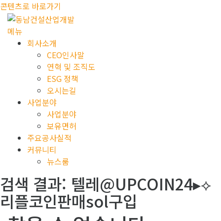
콘텐츠로 바로가기
메뉴
회사소개
CEO인사말
연혁 및 조직도
ESG 정책
오시는길
사업분야
사업분야
보유면허
주요공사실적
커뮤니티
뉴스룸
검색 결과:
텔레@UPCOIN24▸⟡
리플코인판매sol구입