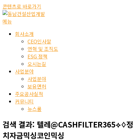
콘텐츠로 바로가기
메뉴
회사소개
CEO인사말
연혁 및 조직도
ESG 정책
오시는길
사업분야
사업분야
보유면허
주요공사실적
커뮤니티
뉴스룸
검색 결과:
텔레@CASHFILTER365⟡♢정
치자금믹싱코인믹싱